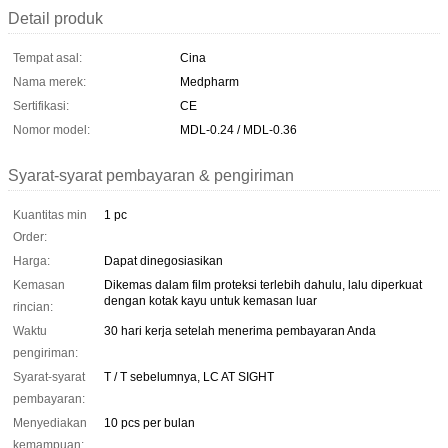
Detail produk
Tempat asal:
Cina
Nama merek:
Medpharm
Sertifikasi:
CE
Nomor model:
MDL-0.24 / MDL-0.36
Syarat-syarat pembayaran & pengiriman
Kuantitas min
1 pc
Order:
Harga:
Dapat dinegosiasikan
Kemasan
Dikemas dalam film proteksi terlebih dahulu, lalu diperkuat
dengan kotak kayu untuk kemasan luar
rincian:
Waktu
30 hari kerja setelah menerima pembayaran Anda
pengiriman:
Syarat-syarat
T / T sebelumnya, LC AT SIGHT
pembayaran:
Menyediakan
10 pcs per bulan
kemampuan: