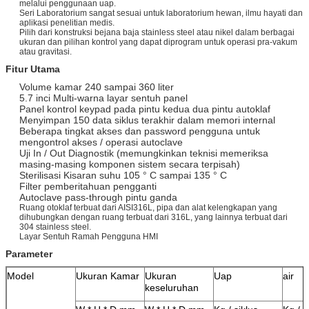
melalui penggunaan uap.
Seri Laboratorium sangat sesuai untuk laboratorium hewan, ilmu hayati dan
aplikasi penelitian medis.
Pilih dari konstruksi bejana baja stainless steel atau nikel dalam berbagai
ukuran dan pilihan kontrol yang dapat diprogram untuk operasi pra-vakum
atau gravitasi.
Fitur Utama
Volume kamar 240 sampai 360 liter
5.7 inci Multi-warna layar sentuh panel
Panel kontrol keypad pada pintu kedua dua pintu autoklaf
Menyimpan 150 data siklus terakhir dalam memori internal
Beberapa tingkat akses dan password pengguna untuk
mengontrol akses / operasi autoclave
Uji In / Out Diagnostik (memungkinkan teknisi memeriksa
masing-masing komponen sistem secara terpisah)
Sterilisasi Kisaran suhu 105 ° C sampai 135 ° C
Filter pemberitahuan pengganti
Autoclave pass-through pintu ganda
Ruang otoklaf terbuat dari AISI316L, pipa dan alat kelengkapan yang
dihubungkan dengan ruang terbuat dari 316L, yang lainnya terbuat dari
304 stainless steel.
Layar Sentuh Ramah Pengguna HMI
Parameter
Model
Ukuran Kamar
Ukuran
Uap
air
keseluruhan