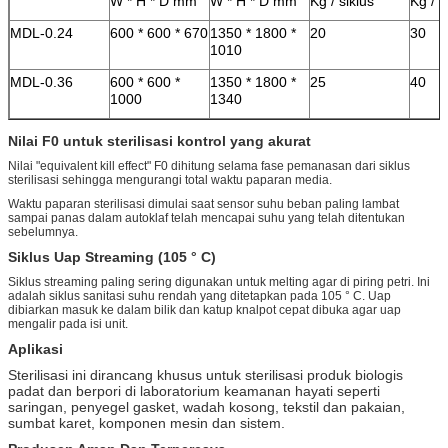
W * H * D mm
W * H * D mm
Kg / siklus
Kg / s
MDL-0.24
600 * 600 * 670
1350 * 1800 *
20
30
1010
MDL-0.36
600 * 600 *
1350 * 1800 *
25
40
1000
1340
Nilai F0 untuk sterilisasi kontrol yang akurat
Nilai "equivalent kill effect" F0 dihitung selama fase pemanasan dari siklus
sterilisasi sehingga mengurangi total waktu paparan media.
Waktu paparan sterilisasi dimulai saat sensor suhu beban paling lambat
sampai panas dalam autoklaf telah mencapai suhu yang telah ditentukan
sebelumnya.
Siklus Uap Streaming (105 ° C)
Siklus streaming paling sering digunakan untuk melting agar di piring petri. Ini
adalah siklus sanitasi suhu rendah yang ditetapkan pada 105 ° C. Uap
dibiarkan masuk ke dalam bilik dan katup knalpot cepat dibuka agar uap
mengalir pada isi unit.
Aplikasi
Sterilisasi ini dirancang khusus untuk sterilisasi produk biologis
padat dan berpori di laboratorium keamanan hayati seperti
saringan, penyegel gasket, wadah kosong, tekstil dan pakaian,
sumbat karet, komponen mesin dan sistem.