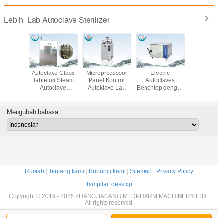
Lab Autoclave Sterilizer
Lebih
n Mini
Autoclave Class
Microprocessor
Electric
SUS3
kTop
Tabletop Steam
Panel Kontrol
Autoclaves
Sterilisasi
e Kelas B
Autoclave
Autoklave Lab
Benchtop dengan
Laborat
toclave
Sterilizer Untuk
Sterilizer Dengan
Tekanan dan
Sterili
er Untuk
Lab
Air Intake Filter
Pengontrol Suhu
Langs
nik
Mengubah bahasa
Rumah
|
Tentang kami
|
Hubungi kami
|
Sitemap
|
Privacy Policy
Tampilan desktop
Copyright © 2016 - 2025 ZHANGJIAGANG MEDPHARM MACHINERY LTD..
All rights reserved.